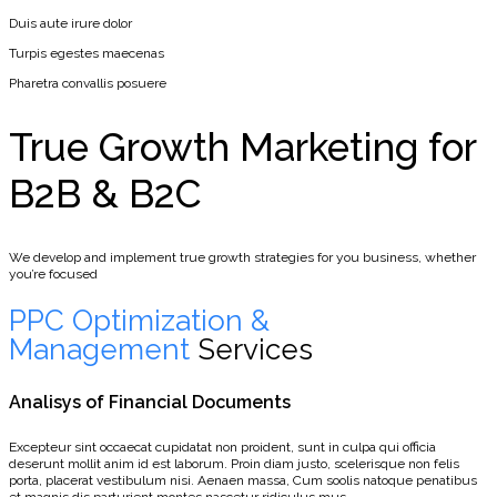
Duis aute irure dolor
Turpis egestes maecenas
Pharetra convallis posuere
True Growth Marketing for
B2B & B2C
We develop and implement true growth strategies for you business, whether
you’re focused
PPC Optimization &
Management
Services
Analisys of Financial Documents
Excepteur sint occaecat cupidatat non proident, sunt in culpa qui officia
deserunt mollit anim id est laborum. Proin diam justo, scelerisque non felis
porta, placerat vestibulum nisi. Aenaen massa, Cum soolis natoque penatibus